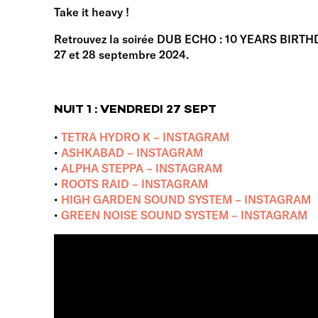
Take it heavy !
Retrouvez la soirée DUB ECHO : 10 YEARS BIRTHD
27 et 28 septembre 2024.
NUIT 1 : VENDREDI 27 SEPT
•
TETRA HYDRO K – INSTAGRAM
•
ASHKABAD – INSTAGRAM
•
ALPHA STEPPA – INSTAGRAM
•
ROOTS RAID – INSTAGRAM
•
HIGH GARDEN SOUND SYSTEM – INSTAGRAM
•
GREEN NOISE SOUND SYSTEM – INSTAGRAM