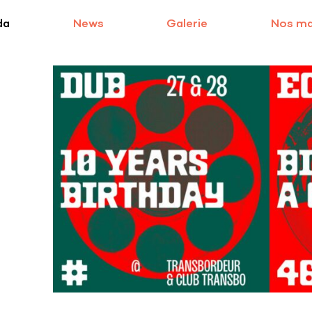
da
News
Galerie
Nos m