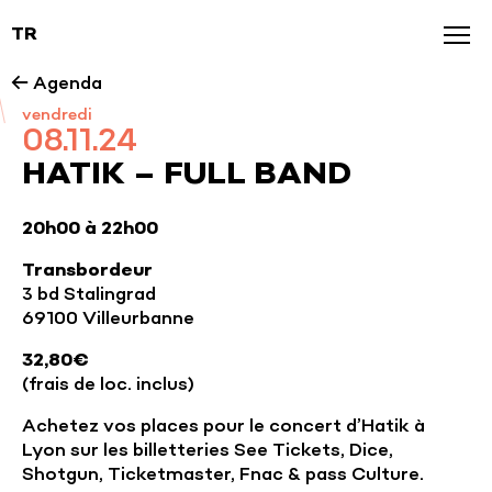
TR
Agenda
← Agenda
vendredi
News
08.11.24
Galerie
HATIK – FULL BAND
Nos marques
20h00 à 22h00
Transbordeur
3 bd Stalingrad
69100 Villeurbanne
32,80€
(frais de loc. inclus)
Achetez vos places pour le concert d’Hatik à
Lyon sur les billetteries See Tickets, Dice,
Shotgun, Ticketmaster, Fnac & pass Culture.