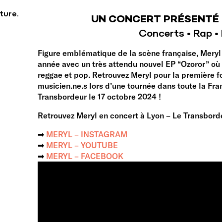
ture.
UN CONCERT PRÉSENTÉ 
Concerts • Rap •
Figure emblématique de la scène française, Meryl 
année avec un très attendu nouvel EP “Ozoror” où 
reggae et pop. Retrouvez Meryl pour la première f
musicien.ne.s lors d’une tournée dans toute la Fra
Transbordeur le 17 octobre 2024 !
Retrouvez Meryl en concert à Lyon – Le Transborde
➡︎
MERYL – INSTAGRAM
➡︎
MERYL – YOUTUBE
➡︎
MERYL – FACEBOOK