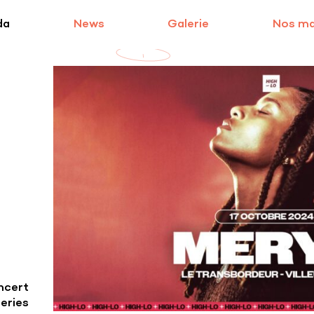
da
News
Galerie
Nos m
ncert
teries