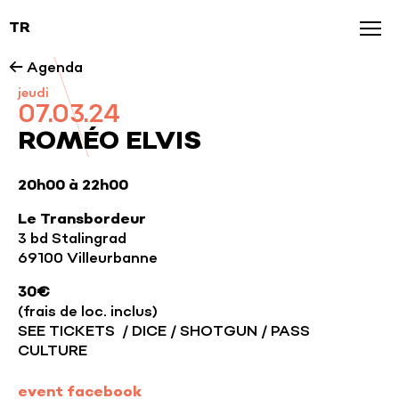
TR
Agenda
← Agenda
jeudi
News
07.03.24
Galerie
ROMÉO ELVIS
Nos marques
20h00 à 22h00
Le Transbordeur
3 bd Stalingrad
69100 Villeurbanne
30€
(frais de loc. inclus)
SEE TICKETS / DICE / SHOTGUN / PASS
CULTURE
event facebook