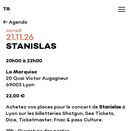
TR
Agenda
← Agenda
samedi
News
21.11.26
Galerie
STANISLAS
Nos marques
20h00 à 22h00
La Marquise
20 Quai Victor Augagneur
69003 Lyon
22,00 €
Achetez vos places pour le concert de
Stanislas
à
Lyon sur les billetteries Shotgun, See Tickets,
Dice, Ticketmaster, Fnac & pass Culture.