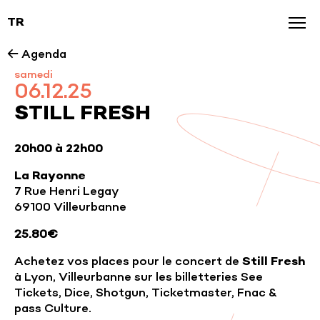
TR
Agenda
← Agenda
samedi
News
06.12.25
Galerie
STILL FRESH
Nos marques
20h00 à 22h00
La Rayonne
7 Rue Henri Legay
69100 Villeurbanne
25.80€
Achetez vos places pour le concert de
Still Fresh
à Lyon, Villeurbanne sur les billetteries See
Tickets, Dice, Shotgun, Ticketmaster, Fnac &
pass Culture.