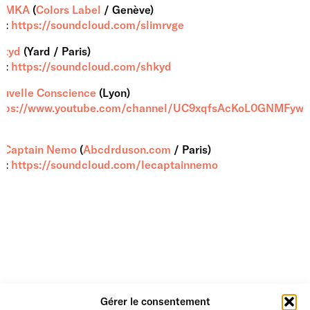
LIMKA
(
Colors Label
/ Genève)
 :
https://soundcloud.com/slimrvge
hkyd
(Yard / Paris)
 :
https://soundcloud.com/shkyd
uvelle Conscience
(Lyon)
ttps://www.youtube.com/channel/UC9xqfsAcKoL0GNMFyw
Q
e Captain Nemo
(
Abcdrduson.com
/ Paris)
 :
https://soundcloud.com/lecaptainnemo
Gérer le consentement