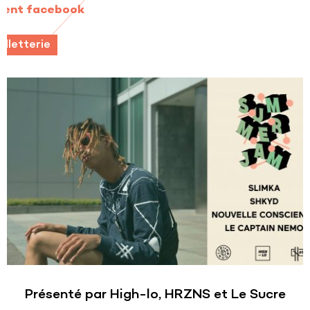
vent facebook
billetterie
Présenté par High-lo, HRZNS et Le Sucre