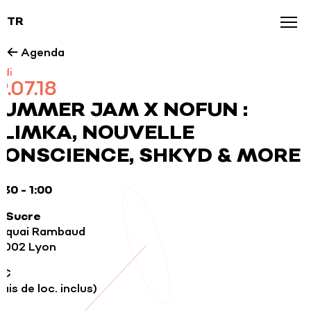
TR
Agenda
← Agenda
udi
News
9.07.18
Galerie
SUMMER JAM X NOFUN :
SLIMKA, NOUVELLE
Nos marques
CONSCIENCE, SHKYD & MORE
:30 - 1:00
e Sucre
0 quai Rambaud
9002 Lyon
0€
rais de loc. inclus)