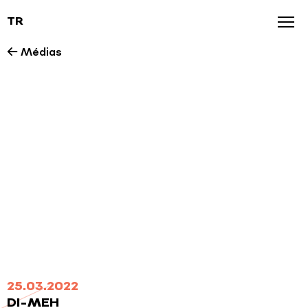
TR
Agenda
← Médias
News
Galerie
Nos marques
25.03.2022
DI-MEH