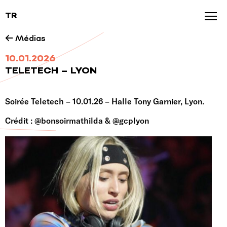
TR
Agenda
← Médias
News
10.01.2026
TELETECH – LYON
Galerie
Nos marques
Soirée Teletech – 10.01.26 – Halle Tony Garnier, Lyon.
Crédit : @bonsoirmathilda & @gcplyon