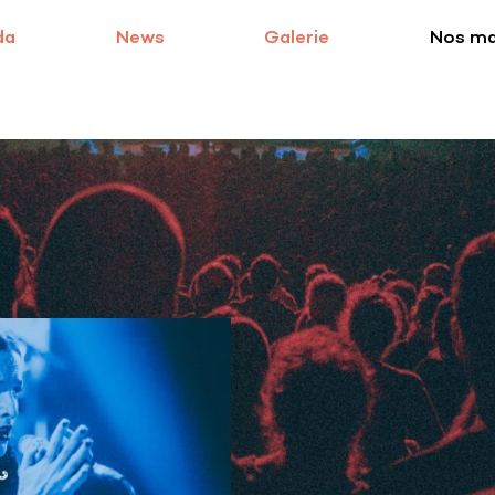
da
News
Galerie
Nos m